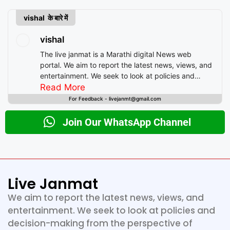
vishal के बारे में
vishal
The live janmat is a Marathi digital News web
portal. We aim to report the latest news, views, and
entertainment. We seek to look at policies and
decision-making from the perspective of people.
Read More
For Feedback - livejanmt@gmail.com
Join Our WhatsApp Channel
Live Janmat
We aim to report the latest news, views, and
entertainment. We seek to look at policies and
decision-making from the perspective of