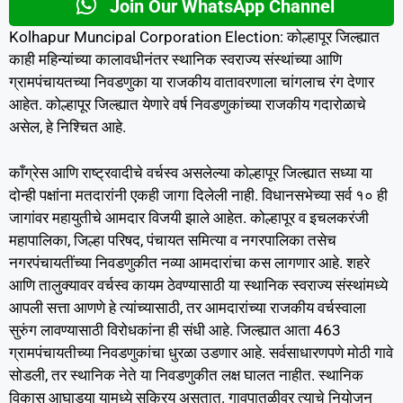
Join Our WhatsApp Channel
Kolhapur Muncipal Corporation Election: कोल्हापूर जिल्ह्यात
काही महिन्यांच्या कालावधीनंतर स्थानिक स्वराज्य संस्थांच्या आणि
ग्रामपंचायतच्या निवडणुका या राजकीय वातावरणाला चांगलाच रंग देणार
आहेत. कोल्हापूर जिल्ह्यात येणारे वर्ष निवडणुकांच्या राजकीय गदारोळाचे
असेल, हे निश्चित आहे.
काँग्रेस आणि राष्ट्रवादीचे वर्चस्व असलेल्या कोल्हापूर जिल्ह्यात सध्या या
दोन्ही पक्षांना मतदारांनी एकही जागा दिलेली नाही. विधानसभेच्या सर्व १० ही
जागांवर महायुतीचे आमदार विजयी झाले आहेत. कोल्हापूर व इचलकरंजी
महापालिका, जिल्हा परिषद, पंचायत समित्या व नगरपालिका तसेच
नगरपंचायतींच्या निवडणुकीत नव्या आमदारांचा कस लागणार आहे. शहरे
आणि तालुक्यावर वर्चस्व कायम ठेवण्यासाठी या स्थानिक स्वराज्य संस्थांमध्ये
आपली सत्ता आणणे हे त्यांच्यासाठी, तर आमदारांच्या राजकीय वर्चस्वाला
सुरुंग लावण्यासाठी विरोधकांना ही संधी आहे. जिल्ह्यात आता 463
ग्रामपंचायतीच्या निवडणुकांचा धुरळा उडणार आहे. सर्वसाधारणपणे मोठी गावे
सोडली, तर स्थानिक नेते या निवडणुकीत लक्ष घालत नाहीत. स्थानिक
विकास आघाड्या यामध्ये सक्रिय असतात. गावपातळीवर त्याचे नियोजन