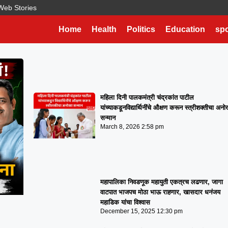
Web Stories
फडणवीसांचा शब्द न ऐकणं भोवलं! प्रशांत परिचारकांचा प
कट, सोलापुरातून राजेंद्र राऊतांना विधानपरिषदेची उमेद
Home
Health
Politics
Education
spo
June 2, 2026
5:30 am
महिला दिनी पालकमंत्री चंद्रकांत पाटील
यांच्याकडूनविद्यार्थिनींचे औक्षण करून स्त्रीशक्तीचा अनो
सन्मान
March 8, 2026
2:58 pm
महापालिका निवडणूक महायुती एकत्रच लढणार, जागा
वाटपात भाजपच मोठा भाऊ राहणार, खासदार धनंजय
महाडिक यांचा विश्वास
December 15, 2025
12:30 pm