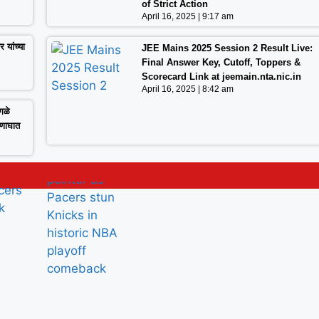
of Strict Action
April 16, 2025
9:17 am
 यांच्या
JEE Mains 2025 Session 2 Result Live:
Final Answer Key, Cutoff, Toppers &
Scorecard Link at jeemain.nta.nic.in
April 16, 2025
8:42 am
गळे
A Historic Collapse: How Aaron Nesmith
घणाघात
and the Pacers Stunned the New York
Knicks in Game 1
May 22, 2025
2:37 pm