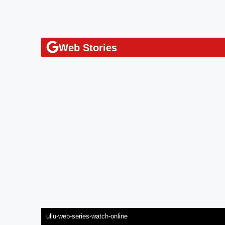
Web Stories
ullu-web-series-watch-online