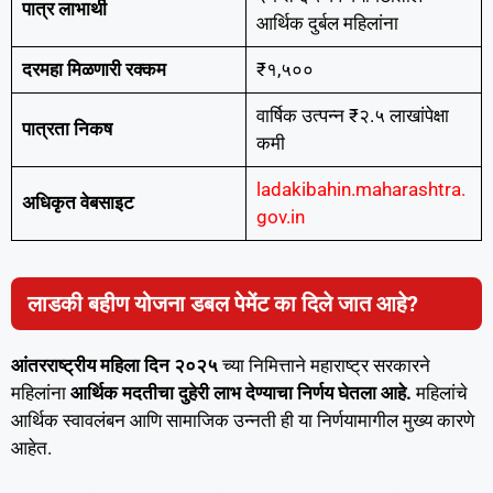
पात्र लाभार्थी
आर्थिक दुर्बल महिलांना
दरमहा मिळणारी रक्कम
₹१,५००
वार्षिक उत्पन्न ₹२.५ लाखांपेक्षा
पात्रता निकष
कमी
ladakibahin.maharashtra.
अधिकृत वेबसाइट
gov.in
लाडकी बहीण योजना डबल पेमेंट का दिले जात आहे?
आंतरराष्ट्रीय महिला दिन २०२५
च्या निमित्ताने महाराष्ट्र सरकारने
महिलांना
आर्थिक मदतीचा दुहेरी लाभ देण्याचा निर्णय घेतला आहे.
महिलांचे
आर्थिक स्वावलंबन आणि सामाजिक उन्नती ही या निर्णयामागील मुख्य कारणे
आहेत.