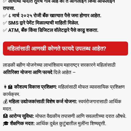
✅
लाभार्थी यादीत तुमचे नाव आहे का ते ऑनलाईन किंवा ऑफलाइन
तपासा.
✅
८ मार्च २०२५ रोजी बँक खात्यात पैसे जमा होणार आहेत.
✅
SMS द्वारे पेमेंट मिळाल्याची माहिती मिळेल.
✅
ATM, बँक किंवा डिजिटल वॉलेटद्वारे पैसे काढू शकता.
महिलांसाठी आणखी कोणते फायदे उपलब्ध आहेत?
लाडकी बहीण योजनेच्या लाभांशिवाय महाराष्ट्र सरकारने महिलांसाठी
अतिरिक्त योजना आणि फायदे
दिले आहेत –
👩‍🏫
कौशल्य विकास प्रशिक्षण:
महिलांसाठी मोफत व्यावसायिक प्रशिक्षण
कार्यक्रम.
💰
महिला उद्योजकांसाठी विशेष कर्ज योजना:
स्वयंरोजगारासाठी आर्थिक
मदत.
🏥
आरोग्य सुविधा:
मोफत वैद्यकीय तपासणी आणि सवलतीच्या दरात औषधे.
🎓
शैक्षणिक मदत:
आर्थिक दुर्बल कुटुंबातील मुलींना शिष्यवृत्ती.