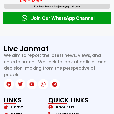
decision-making from the perspective of people.
Read More
For Feedback - livejanmt@gmail.com
Join Our WhatsApp Channel
Live Janmat
We aim to report the latest news, views, and
entertainment. We seek to look at policies and
decision-making from the perspective of
people.
LINKS
QUICK LINKS
Home
About Us