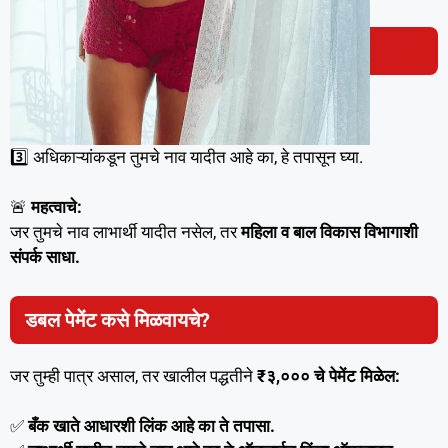
ऑफलाइन प्रक्रिया:
1️⃣
जवळच्या ग्रामपंचायत किंवा नगरपालिका कार्यालयात जा.
2️⃣ आधार कार्ड आणि अर्ज क्रमांक दाखवा.
3️⃣ अधिकाऱ्यांकडून तुमचे नाव यादीत आहे का, हे तपासून घ्या.
🚨
महत्वाचे:
जर तुमचे नाव लाभार्थी यादीत नसेल, तर
महिला व बाल विकास विभागाशी
संपर्क साधा.
डबल पेमेंट कसे मिळवायचे?
जर तुम्ही पात्र असाल, तर खालील पद्धतीने
₹३,००० चे पेमेंट मिळेल:
✅
बँक खाते आधारशी लिंक आहे का ते तपासा.