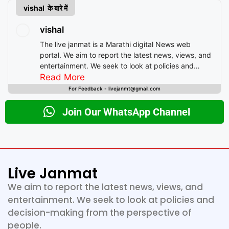
vishal के बारे में
vishal
The live janmat is a Marathi digital News web
portal. We aim to report the latest news, views, and
entertainment. We seek to look at policies and
decision-making from the perspective of people.
Read More
For Feedback - livejanmt@gmail.com
Join Our WhatsApp Channel
Live Janmat
We aim to report the latest news, views, and
entertainment. We seek to look at policies and
decision-making from the perspective of
people.