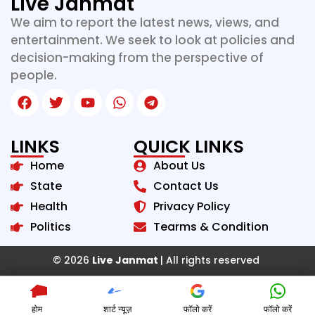
Live Janmat
We aim to report the latest news, views, and
entertainment. We seek to look at policies and
decision-making from the perspective of
people.
LINKS
QUICK LINKS
Home
About Us
State
Contact Us
Health
Privacy Policy
Politics
Tearms & Condition
© 2026
Live Janmat
| All rights reserved
होम
शार्ट न्यूज़
फॉलो करें
फॉलो करें