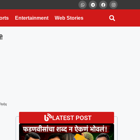
orts
Entertainment
Web Stories
मी
िर्णय
LATEST POST