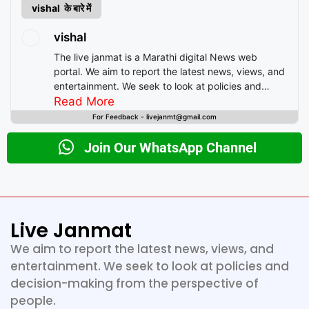
vishal के बारे में
vishal
The live janmat is a Marathi digital News web
portal. We aim to report the latest news, views, and
entertainment. We seek to look at policies and
decision-making from the perspective of people.
Read More
For Feedback - livejanmt@gmail.com
Join Our WhatsApp Channel
Live Janmat
We aim to report the latest news, views, and
entertainment. We seek to look at policies and
decision-making from the perspective of
people.