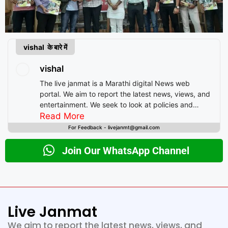
vishal के बारे में
vishal
The live janmat is a Marathi digital News web
portal. We aim to report the latest news, views, and
entertainment. We seek to look at policies and
decision-making from the perspective of people.
Read More
For Feedback - livejanmt@gmail.com
Join Our WhatsApp Channel
Live Janmat
We aim to report the latest news, views, and