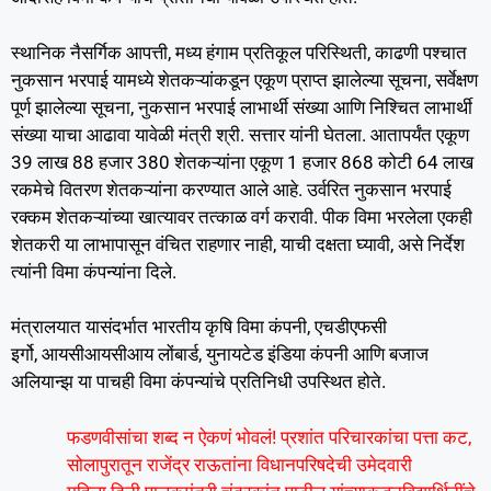
स्थानिक नैसर्गिक आपत्ती, मध्य हंगाम प्रतिकूल परिस्थिती, काढणी पश्चात
नुकसान भरपाई यामध्ये शेतकऱ्यांकडून एकूण प्राप्त झालेल्या सूचना, सर्वेक्षण
पूर्ण झालेल्या सूचना, नुकसान भरपाई लाभार्थी संख्या आणि निश्चित लाभार्थी
संख्या याचा आढावा यावेळी मंत्री श्री. सत्तार यांनी घेतला. आतापर्यंत एकूण
39 लाख 88 हजार 380 शेतकऱ्यांना एकूण 1 हजार 868 कोटी 64 लाख
रकमेचे वितरण शेतकऱ्यांना करण्यात आले आहे. उर्वरित नुकसान भरपाई
रक्कम शेतकऱ्यांच्या खात्यावर तत्काळ वर्ग करावी. पीक विमा भरलेला एकही
शेतकरी या लाभापासून वंचित राहणार नाही, याची दक्षता घ्यावी, असे निर्देश
त्यांनी विमा कंपन्यांना दिले.
मंत्रालयात यासंदर्भात भारतीय कृषि विमा कंपनी, एचडीएफसी
इर्गो, आयसीआयसीआय लोंबार्ड, युनायटेड इंडिया कंपनी आणि बजाज
अलियान्झ या पाचही विमा कंपन्यांचे प्रतिनिधी उपस्थित होते.
फडणवीसांचा शब्द न ऐकणं भोवलं! प्रशांत परिचारकांचा पत्ता कट,
सोलापुरातून राजेंद्र राऊतांना विधानपरिषदेची उमेदवारी