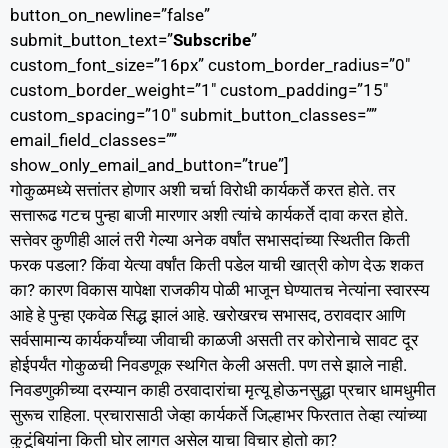
button_on_newline=”false”
submit_button_text=”
Subscribe
”
custom_font_size=”16px” custom_border_radius=”0″
custom_border_weight=”1″ custom_padding=”15″
custom_spacing=”10″ submit_button_classes=””
email_field_classes=””
show_only_email_and_button=”true”]
गोकुळमध्ये सत्तांतर होणार अशी चर्चा विरोधी कार्यकर्ते करत होते. तर
सत्तारूढ गटच पुन्हा बाजी मारणार अशी त्यांचे कार्यकर्ते दावा करत होते.
सत्तेवर कुणीही आलं तरी गेल्या अनेक वर्षांत सभासदांच्या स्थितीत किती
फरक पडला? किंवा येत्या वर्षांत किती पडेल याची खात्री कोण देऊ शकत
का? कारण विकास यापेक्षा राजकीय पोळी भाजून घेण्यातच नेत्यांना स्वारस्य
आहे हे पुन्हा एकवेळ सिद्ध झालं आहे. खरोखरच सभासद, ठरावदार आणि
सर्वसामान्य कार्यकर्यांच्या जीवाची काळजी असती तर कोरोनाचे सावट दूर
होईपर्यंत गोकुळची निवडणूक स्थगित केली असती. पण तसे झाले नाही.
निवडणुकीच्या दरम्यान काही ठरवादारांचा मृत्यू होऊनसुद्धा प्रचार धामधुमीत
सुरूच राहिला. प्रचारासाठी जेव्हा कार्यकर्ते जिल्हाभर फिरतात तेव्हा त्यांच्या
कुटूंबियांना किती घोर लागत असेल याचा विचार होतो का?