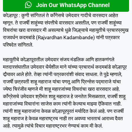
Join Our WhatsApp Channel
कोल्हापूर : कुणी सांगितलं ते कॉंगेसचे उमेदवार गादीचे वारसदार आहेत
म्हणून. ते राजर्षी शाहूंच्या संपत्तीचे वारसदार असतील, पण राजर्षी शाहूंच्या
विचरांचा खरा वारसदार मी असल्याचे धुळे जिल्ह्‌याचे महायुतीचे प्रचारप्रमुख
राजवर्धन कदमबांडे (Rajvardhan Kadambande) यांनी पत्रकार
परिषदेत सांगितले.
महायुतीचे कोल्हापूरातील उमेदवार संजय मंडलिक आणि हातकणंगले
मतदारसंघातील उमेदवार धैर्यशील माने यांच्या प्रचारार्थ कदमबांडे कोल्हापूर
दौ़र्‍यावर आले होते. तेव्हा त्यांनी पत्रकारांशी संवाद साधला. ते पुढे म्हणाले,
राजर्षी छत्रपती शाहू महाराज यांचा पणतू आणि प्रिन्सेस पद्माराजे यांचा
ज्येष्ठ चिरंजीव म्हणजे मी शाहू महारजांच्या विचरांचा खरा वारसदार आहे.
कॉंग्रेसचे उमेदवार श्रीमंत शाहू महाराज हे जनतेत मिसळतात, राजर्षी शाहू
महाराजांच्या विचारांना साजेस काम त्यांनी केल्याच माझ्या ऐकिवात नाही.
त्यांनी शाहू महाराजांना केवळ कोल्हापूरपुरतं मर्यादित केलं आहे. पण राजर्षी
शाहू महाराज हे केवळ महाराष्ट्रच नाही तर अवघ्या भारताचं आराध्य दैवत
आहे. त्यामुळे त्यांचे विचार महाराष्ट्रभर नेण्याचं काम मी केलं.