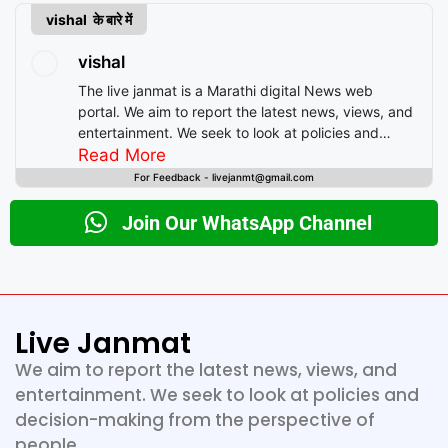
vishal के बारे में
vishal
The live janmat is a Marathi digital News web
portal. We aim to report the latest news, views, and
entertainment. We seek to look at policies and
decision-making from the perspective of people.
Read More
For Feedback - livejanmt@gmail.com
Join Our WhatsApp Channel
Live Janmat
We aim to report the latest news, views, and
entertainment. We seek to look at policies and
decision-making from the perspective of
people.