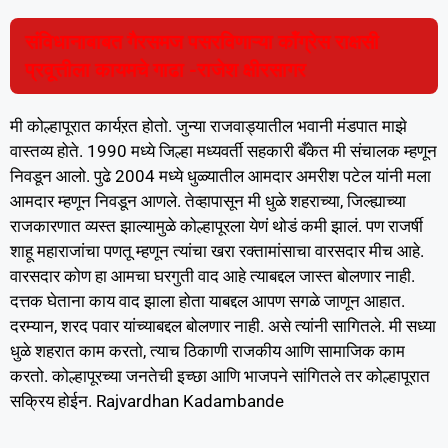
संविधानाबाबत गैरसमज पसरविणाऱ्या कॉंग्रेस राक्षसी
प्रवूत्तीला कायमचे गाढा -राजेश क्षीरसागर
मी कोल्हापूरात कार्यऱत होतो. जुन्या राजवाड्यातील भवानी मंडपात माझे
वास्तव्य होते. 1990 मध्ये जिल्हा मध्यवर्ती सहकारी बँकेत मी संचालक म्हणून
निवडून आलो. पुढे 2004 मध्ये धुळ्यातील आमदार अमरीश पटेल यांनी मला
आमदार म्हणून निवडून आणले. तेव्हापासून मी धुळे शहराच्या, जिल्ह्याच्या
राजकारणात व्यस्त झाल्यामुळे कोल्हापूरला येणं थोडं कमी झालं. पण राजर्षी
शाहू महाराजांचा पणतू म्हणून त्यांचा खरा रक्तामांसाचा वारसदार मीच आहे.
वारसदार कोण हा आमचा घरगुती वाद आहे त्याबद्दल जास्त बोलणार नाही.
दत्तक घेताना काय वाद झाला होता याबद्दल आपण सगळे जाणून आहात.
दरम्यान, शरद पवार यांच्याबद्दल बोलणार नाही. असे त्यांनी सागितले. मी सध्या
धुळे शहरात काम करतो, त्याच ठिकाणी राजकीय आणि सामाजिक काम
करतो. कोल्हापूरच्या जनतेची इच्छा आणि भाजपने सांगितले तर कोल्हापूरात
सक्रिय होईन. Rajvardhan Kadambande