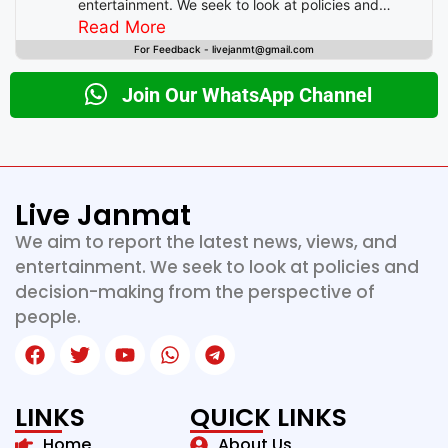
entertainment. We seek to look at policies and
decision-making from the perspective of people.
Read More
For Feedback - livejanmt@gmail.com
Join Our WhatsApp Channel
Live Janmat
We aim to report the latest news, views, and
entertainment. We seek to look at policies and
decision-making from the perspective of
people.
LINKS
QUICK LINKS
Home
About Us