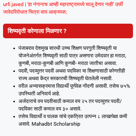
urfi javed | ‘हा नंगानाच आम्ही महाराष्ट्रामध्ये चालू देणार नाही’ उर्फी
जावेदविरोधात चित्रा वाघ आक्रमक;
शिष्यवृती कोणाला मिळणार ?
पंजाबराव देशमुख सारथी उच्च शिक्षण घरगुती शिष्यवृती या
योजनेअंतर्गत शिष्यवृती साठी पात्र असणारा उमेदवार हा मराठा,
कुणबी, मराठा-कुणबी आणि कुणबी- मराठा जातीचा असावा.
पदवी, पदव्युत्तर पदवी अथवा पदविका या शिक्षणासाठी कोणतीही
राज्य अथवा केंद्र सरकारची शिष्यवृती घेतलेली नसावी.
वरील अभ्यासक्रमास विद्यार्थी पूर्णवेळ नोंदणी असावी. तसेच ७५%
उपस्थिती अनिवार्य आहे.
अर्जदाराचे वय पदवीसाठी कमाल वय २५ तर पदव्युत्तर पदवी/
पदविका साठी कमाल वय ३० असावे.
तसेच विद्यार्थी व पालक यांचे एकत्रित उत्पन्न ८ लाखापेक्षा कमी
असावे. Mahadbt Scholarship