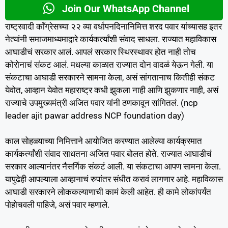
Join Our WhatsApp Channel
राष्ट्रवादी काँग्रेसच्या २२ व्या वर्धापनदिनानिमित्त शरद पवार यांच्यासह इतर
नेत्यांनी समाजमाध्यमाद्वारे कार्यकर्त्यांशी संवाद साधला. राज्यात महाविकास
आघाडीचं सरकार आलं. आपलं सरकार स्थिरस्थावर होत नाही तोच
कोरोनाचं संकट आलं. मधल्या काळात राज्यात दोन वादळं येऊन गेली. या
संकटाचा आघाडी सरकारने सामना केला, असं सांगतानाच कितीही संकट
येवोत, आव्हान येवोत महाराष्ट्र कधी झुकला नाही आणि झुकणार नाही, असं
राज्याचे उपमुख्यमंत्री अजित पवार यांनी ठणकावून सांगितलं. (ncp
leader ajit pawar address NCP foundation day)
काल सोहळ्याच्या निमित्ताने आयोजित करण्यात आलेल्या कार्यक्रमात
कार्यकर्त्यांशी संवाद साधतना अजित पवार बोलत होते. राज्यात आघाडीचं
सरकार आल्यानंतर नैसर्गिक संकटं आली. या संकटाचा आपण सामना केला.
यापुढेही आपल्याला आव्हानाचं रुपांतर संधीत करावं लागणार आहे. महाविकास
आघाडी सरकारने लोककल्याणाची कामं केली आहेत. ही कामे लोकांपर्यंत
पोहोचवली पाहिजे, असं पवार म्हणाले.