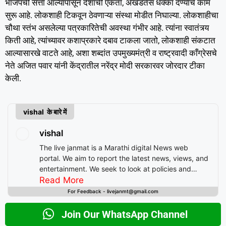
भाजपची सत्ता आल्यापासून देशाची एकता, अखंडतेस धक्का देण्याचे काम
सुरू आहे. लोकशाही टिकवून ठेवणाऱ्या संस्था मोडीत निघाल्या. लोकशाहीचा
चौथा स्तंभ असलेल्या पत्रकारितेची अवस्था गंभीर आहे. त्यांना स्वातंत्र्य
किती आहे, त्यांच्यावर कशाप्रकारे दबाव टाकला जातो, लोकशाही संकटात
आल्यासारखे वाटते आहे, अशा शब्दांत उपमुख्यमंत्री व राष्ट्रवादी काँग्रेसचे
नेते अजित पवार यांनी केंद्रातील नरेंद्र मोदी सरकारवर जोरदार टीका
केली.
vishal के बारे में
vishal
The live janmat is a Marathi digital News web
portal. We aim to report the latest news, views, and
entertainment. We seek to look at policies and
decision-making from the perspective of people.
Read More
For Feedback - livejanmt@gmail.com
Join Our WhatsApp Channel