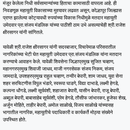
मंजूर केलेला निधी सर्वसामान्यांच्या हिताचा कामासाठी वापरला आहे. ही
निवडणूक महायुती विकासाच्या मुद्द्यावर लढवत असून, कोल्हापूर जिल्ह्यास
प्राप्त झालेल्या कोट्यावधी रुपयांच्या विकास निधीमुळे मतदार महायुती
उमेदवार प्रा.संजय मंडलिक यांच्या पाठीशी ठाम उभे असल्याचेही श्री.राजेश
क्षीरसागर यांनी सांगितले.
यावेळी श्री.राजेश क्षीरसागर यांनी सदरबाजार, विचारेमाळ परिसरातील
नागरिकांच्या भेटी घेत महायुती उमेदवार प्रा.संजय मंडलिक यांना मतदान
करण्याचे आवाहन केले. यावेळी शिवसेना जिल्हाप्रमुख सुजित चव्हाण,
महानगरप्रमुख शिवाजी जाधव, माजी नगरसेवक संजय निकम, संजय
जामदाडे, उपशहरप्रमुख राहुल चव्हाण, तन्वीर बेपारी, शाम जाधव, युवा सेना
शहर सरचिटणीस विपुल भंडारे, स्वरूपा घाडगे, विद्या दाभाडे, लक्ष्मी हेगडे,
कल्पना धोंगडे, लक्ष्मी सूर्यवंशी, शहाजात बेपारी, यासीन बेपारी, राजू बेपारी,
अब्दुल बेपारी, बाबासाहेब सूर्यवंशी, प्रेम हेगडे, तौसीफ जांभारकर, हुजेफा शेख,
अर्जुन मोहिते, ताहीर बेपारी, अमोल साळोखे, विजय साळोखे यांच्यासह
भागातील नागरिक, महायुतीचे पदाधिकारी व कार्यकर्ते मोठ्या संख्येने
उपस्थित होते.