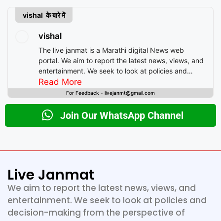
vishal के बारे में
vishal
The live janmat is a Marathi digital News web
portal. We aim to report the latest news, views, and
entertainment. We seek to look at policies and
decision-making from the perspective of people.
Read More
For Feedback - livejanmt@gmail.com
Join Our WhatsApp Channel
Live Janmat
We aim to report the latest news, views, and
entertainment. We seek to look at policies and
decision-making from the perspective of