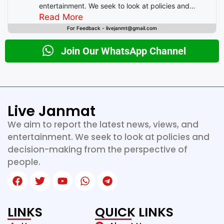
entertainment. We seek to look at policies and
decision-making from the perspective of people.
Read More
For Feedback - livejanmt@gmail.com
Join Our WhatsApp Channel
Live Janmat
We aim to report the latest news, views, and
entertainment. We seek to look at policies and
decision-making from the perspective of
people.
LINKS
QUICK LINKS