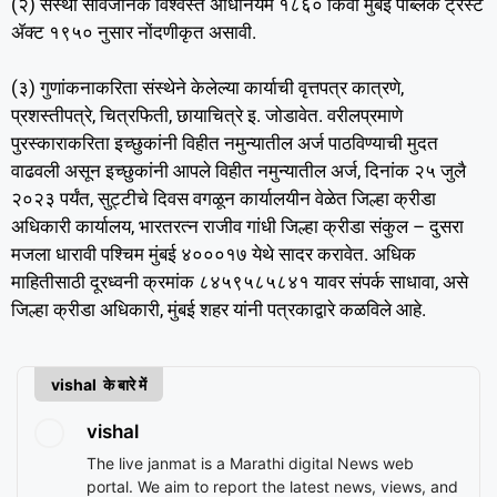
(२) संस्था सार्वजनिक विश्वस्त अधिनियम १८६० किंवा मुंबई पब्लिक ट्रस्ट
ॲक्ट १९५० नुसार नोंदणीकृत असावी.
(३) गुणांकनाकरिता संस्थेने केलेल्या कार्याची वृत्तपत्र कात्रणे,
प्रशस्तीपत्रे, चित्रफिती, छायाचित्रे इ. जोडावेत. वरीलप्रमाणे
पुरस्काराकरिता इच्छुकांनी विहीत नमुन्यातील अर्ज पाठविण्याची मुदत
वाढवली असून इच्छुकांनी आपले विहीत नमुन्यातील अर्ज, दिनांक २५ जुलै
२०२३ पर्यंत, सुट्टीचे दिवस वगळून कार्यालयीन वेळेत जिल्हा क्रीडा
अधिकारी कार्यालय, भारतरत्न राजीव गांधी जिल्हा क्रीडा संकुल – दुसरा
मजला धारावी पश्चिम मुंबई ४०००१७ येथे सादर करावेत. अधिक
माहितीसाठी दूरध्वनी क्रमांक ८४५९५८५८४१ यावर संपर्क साधावा, असे
जिल्हा क्रीडा अधिकारी, मुंबई शहर यांनी पत्रकाद्वारे कळविले आहे.
vishal के बारे में
vishal
The live janmat is a Marathi digital News web
portal. We aim to report the latest news, views, and