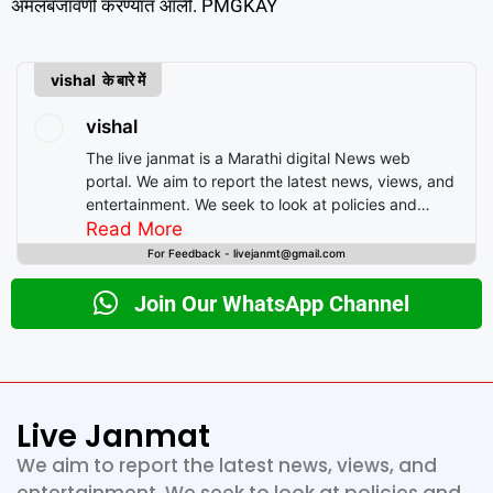
अंमलबजावणी करण्यात आली. PMGKAY
vishal के बारे में
vishal
The live janmat is a Marathi digital News web
portal. We aim to report the latest news, views, and
entertainment. We seek to look at policies and
decision-making from the perspective of people.
Read More
For Feedback - livejanmt@gmail.com
Join Our WhatsApp Channel
Live Janmat
We aim to report the latest news, views, and
entertainment. We seek to look at policies and