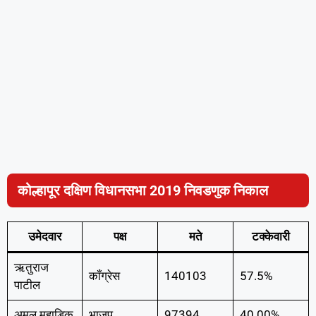
कोल्हापूर दक्षिण विधानसभा 2019 निवडणुक निकाल
उमेदवार
पक्ष
मते
टक्केवारी
ऋतुराज
कॉंग्रेस
140103
57.5%
पाटील
अमल महाडिक
भाजप
97394
40.00%