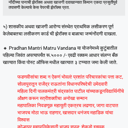
नोंदीच्या पानाची झेरॉक्स अथवा खाजगी दवाखान्यात किमान एकदा प्रसुतीपुर्व 
तपासणी केल्याचे केस पेपरची झेरॉक्स प्रत.
५) शासकीय अथवा खाजगी आरोग्य संस्थेत प्राथमिक लसीकरण पूर्ण
केलेबाबतचा लसीकरण कार्ड ची झेरॉक्स व बाळाचा जन्मंनोंदणी दाखला.
🔸 Pradhan Mantri Matru Vandana या योजनेमध्ये कुटुंबातील
पहिल्या जिवंत अपत्यापर्यंत रू.५००० /- एवढी रक्कम आधार संलग्न बँक
खात्यात किंवा पोस्ट ऑफिस मधील खात्यात ३ टप्प्यात जमा केली जाते.
फडणवीसांचा शब्द न ऐकणं भोवलं! प्रशांत परिचारकांचा पत्ता कट,
सोलापुरातून राजेंद्र राऊतांना विधानपरिषदेची उमेदवारी
महिला दिनी पालकमंत्री चंद्रकांत पाटील यांच्याकडूनविद्यार्थिनींचे
औक्षण करून स्त्रीशक्तीचा अनोखा सन्मान
महापालिका निवडणूक महायुती एकत्रच लढणार, जागा वाटपात
भाजपच मोठा भाऊ राहणार, खासदार धनंजय महाडिक यांचा
विश्वास
कोल्हापूर महापालिकेसाठी भाजप सज्ज; शेकडो इच्छुक