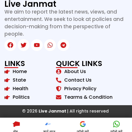
Live Janmat
We aim to report the latest news, views, and
entertainment. We seek to look at policies and
decision-making from the perspective of
people.
LINKS
QUICK LINKS
Home
About Us
State
Contact Us
Health
Privacy Policy
Politics
Tearms & Condition
© 2026
Live Janmat
| All rights reserved
होम
शार्ट न्यूज़
फॉलो करें
फॉलो करें