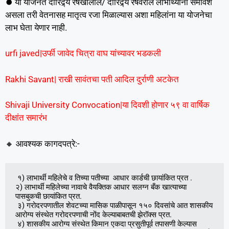
⏺️ या योजनेत दारिद्र्य रषेखालील/ दारिद्र्य रेषेवरील लाभार्थ्यांना समावेश
असला तरी वेतनासह मातृत्व रजा मिळाल्यास अशा महिलांना या योजनेचा
लाभ घेता येणार नाही.
urfi javed|उर्फी जावेद चित्रा वाघ यांच्यावर भडकली
Rakhi Savant| राखी सावंतचा पती आदिल दुर्राणी अटकेत
Shivaji University Convocation|या दिवशी होणार ५९ वा वार्षिक
दीक्षांत समारंभ
🔸 आवश्यक कागदपत्रे:-
 १) लाभार्थी महिलेचे व तिच्या पतीच्या  आधार कार्डची छायांकित प्रत .

२) लाभार्थी महिलेच्या नावाचे वैयक्तिक आधार सलग्न बँक खात्याच्या 
पासबुकची छायांकित प्रत.

 ३) गरोदरपणातील शेवटच्या मासिक पाळीपासून १५० दिवसांचे आत शासकीय 
आरोग्य संस्थेत गरोदरपणाची नोंद केल्याबाबतची झेरॉक्स प्रत.

 ४) शासकीय आरोग्य संस्थेत किमान एकदा प्रसुतीपूर्व तपासणी केल्यास 