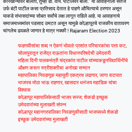
कारखान्यावर बोलतो, तुम्ही डी. वाय. पाटीलवर बोला.” या आवाहनाला सतेज
उर्फ बंटी पाटील कसा प्रतिसाद देतात हे पाहणे औचित्याचे ठरणार असून
याकडे संभासदांच्या सोबत सर्वांचे लक्ष लागून राहिले आहे. या आवाहनाचे
समाजमाध्यमांवर पडसाद उमटत असून यामुळे कोल्हापूरचे राजकीय वातावरण
चांगलेच ढवळले जाणार हे मात्र नक्की ! Rajaram Election 2023
फडणवीसांचा शब्द न ऐकणं भोवलं! प्रशांत परिचारकांचा पत्ता कट,
सोलापुरातून राजेंद्र राऊतांना विधानपरिषदेची उमेदवारी
महिला दिनी पालकमंत्री चंद्रकांत पाटील यांच्याकडूनविद्यार्थिनींचे
औक्षण करून स्त्रीशक्तीचा अनोखा सन्मान
महापालिका निवडणूक महायुती एकत्रच लढणार, जागा वाटपात
भाजपच मोठा भाऊ राहणार, खासदार धनंजय महाडिक यांचा
विश्वास
कोल्हापूर महापालिकेसाठी भाजप सज्ज; शेकडो इच्छुक
उमेदवारांच्या मुलाखती संपन्न
कोल्हापूर महानगरपालिका निवडणुकीसाठी भाजपमध्ये शेकडो
इच्छुक उमेदवारांच्या मुलाखती