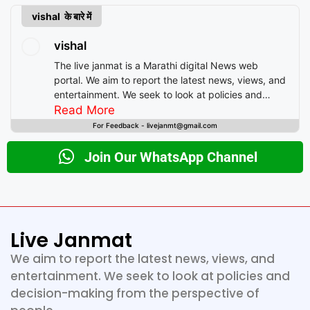
vishal के बारे में
vishal
The live janmat is a Marathi digital News web
portal. We aim to report the latest news, views, and
entertainment. We seek to look at policies and
decision-making from the perspective of people.
Read More
For Feedback - livejanmt@gmail.com
Join Our WhatsApp Channel
Live Janmat
We aim to report the latest news, views, and
entertainment. We seek to look at policies and
decision-making from the perspective of