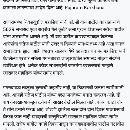
संख्येने उपस्थित होते. कोरे यांनी स्वतः संपर्क करत जुन्या कार्यकर्त्यांना
कामाला लागण्याचा आदेश दिला आहे. Rajaram Karkhana
राजारामच्या निवडणूकीत महाडिक यांनी डॉ. डी वाय पाटील कारखान्याचे
5629 सभासद एका रात्रीत गेले कुठे? असा प्रश्न विचारून सतेज पाटील
यांना अडचणीत आणले आहे. डी वाय पाटील कारखान्याबद्दल केलेल्या
आरोपांना सतेज पाटील यांनी उत्तर न दिल्याने यामध्ये तथ्य आहे असा समज
सभासदांचा झाला आहे. त्यातच साळवण येथे खासदार धनंजय महाडिक यांनी
घेतलेल्या प्रचार सभेला गगनबावडा तालुक्यातील सभासद मोठ्या संख्येने
उपस्थित होते. अनेक ज्येष्ठ सभासदांनी सप्तगंगा प्रकरणाचे गाऱ्हाणे
खासदार महाडिक यांच्यासमोर मांडले.
गगनबावडा तालुका कुणाची जहागीर नाही, या ठिकाणची जनता स्वाभिमानी
आहे. आजही सतेज पाटील यांच्या बद्दल जनतेच्या मनात खदखद आहे. डी
वाय कारखान्याकडून टनेजची साखर देखील मिळत नाही. वजन काटा दोन
ते तीन टनाने फरक आहे. तोडणी झालेला ऊस दोन दोन दिवस गाळपासाठी
घेतला जात नाही याबद्दलची वस्तुस्थिती खासदार महाडिक यांच्या समोर
मांडली. तसेच मागील काही दिवसापासून गगनबावड्यातील पाटील गटातील