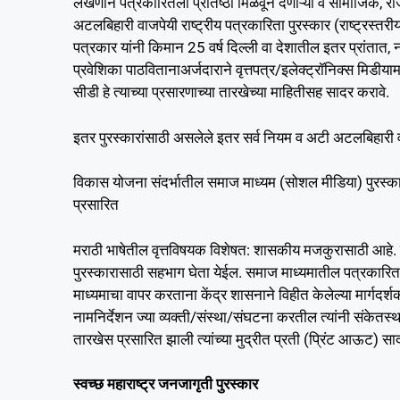
लेखणीने पत्रकारितेला प्रतिष्ठा मिळवून देणाऱ्या व सामाजिक, राजक
अटलबिहारी वाजपेयी राष्ट्रीय पत्रकारिता पुरस्कार (राष्ट्रस्तर
पत्रकार यांनी किमान 25 वर्ष दिल्ली वा देशातील इतर प्रांतात, ना
प्रवेशिका पाठवितानाअर्जदाराने वृत्तपत्र/इलेक्ट्रॉनिक्स मिडीयामध्
सीडी हे त्याच्या प्रसारणाच्या तारखेच्या माहितीसह सादर करावे.
इतर पुरस्कारांसाठी असलेले इतर सर्व नियम व अटी अटलबिहारी व
विकास योजना संदर्भातील समाज माध्यम (सोशल मीडिया) पुरस्कार
प्रसारित
मराठी भाषेतील वृत्तविषयक विशेषत: शासकीय मजकुरासाठी आहे. या दो
पुरस्कारासाठी सहभाग घेता येईल. समाज माध्यमातील पत्रकारिता ही
माध्यमाचा वापर करताना केंद्र शासनाने विहीत केलेल्या मार्गदर्श
नामनिर्देशन ज्या व्यक्ती/संस्था/संघटना करतील त्यांनी संकेतस्थळ
तारखेस प्रसारित झाली त्यांच्या मुद्रीत प्रती (प्रिंट आऊट) स
स्वच्छ महाराष्ट्र जनजागृती पुरस्कार