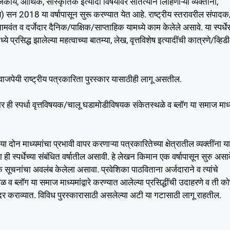
ीय, आर्थिक, सांस्कृतिक इत्यादी विषयांवर सातत्याने लिहिणाऱ्या व्यक्तींना,
ीय) सन 2018 या वर्षापासून सुरू करण्यात येत आहे. राष्ट्रीय स्तरावरील संपादक
मवंत व दर्जेदार दैनिक/पाक्षिक/साप्ताहिक यामध्ये काम केलेले असावे. या स्पर्धे
ये प्रसिद्ध झालेल्या महत्वाच्या बातम्या, लेख, वृत्तविशेष इत्यादींची कात्रणे/व्हि
ाजपेयी राष्ट्रीय पत्रकारिता पुरस्कार यासाठीही लागू असतील.
 ही स्पर्धा वृत्तविषयक/चालू घडामोडीविषयक संकेतस्थळे व ब्लॉग या समाज माध
न माध्यमांचा प्रभावी वापर करणाऱ्या पत्रकारितेच्या क्षेत्रातील व्यक्तींना या
 स्पर्धेच्या संबंधित वर्षातील असावी. हे लेखन किमान एक वर्षापासून सुरु असाव
क सूचनांचा अवलंब केलेला असावा. प्रवेशिका पाठविताना अर्जदाराने व त्यांचे
 व ब्लॉग या समाज माध्यमांद्वारे करण्यात आलेल्या प्रसिद्धींची उदाहरणे व ती को
ादर कराव्यात. विविध पुरस्कारासाठी असलेल्या अटी या गटासाठी लागू राहतील.