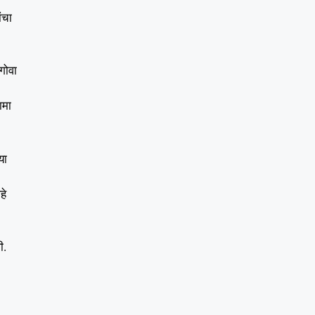
ंचा
 गोवा
ामा
या
हे
ी.