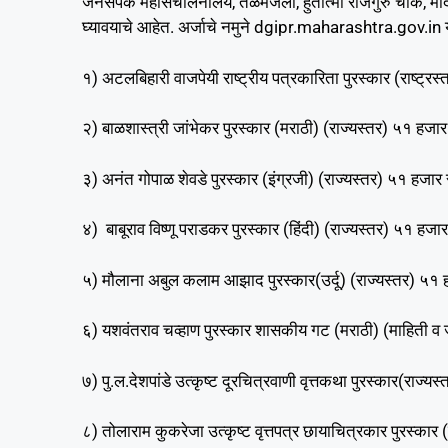
जनसंपर्क महासंचालनालय, तळमजला, हुतात्मा राजगुरु चौक, मादाम 
घ्यावयाचे आहेत. अर्जाचे नमुने dgipr.maharashtra.gov.in 
१) अटलबिहारी वाजपेयी राष्ट्रीय पत्रकारिता पुरस्कार (राष्ट्र
२) बाळशास्त्री जांभेकर पुरस्कार (मराठी) (राज्यस्तर) ५१ हजार 
३) अनंत गोपाळ शेवडे पुरस्कार (इंग्रजी) (राज्यस्तर) ५१ हजार र
४) बाबूराव विष्णू पराडकर पुरस्कार (हिंदी) (राज्यस्तर) ५१ हजार
५) मौलाना अबुल कलाम आझाद पुरस्कार(उर्दू) (राज्यस्तर) ५१ हज
६) यशवंतराव चव्हाण पुरस्कार शासकीय गट (मराठी) (माहिती व जन
७) पु.ल.देशपांडे उत्कृष्ट दूरचित्रवाणी वृत्तकथा पुरस्कार(राज्य
८) तोलाराम कुकरेजा उत्कृष्ट वृत्तपत्र छायाचित्रकार पुरस्कार 