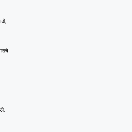
ाठी,
ाराचे
ि
ठी,