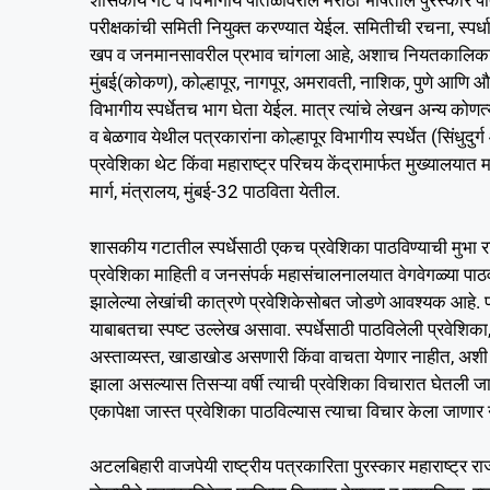
शासकीय गट व विभागीय पातळीवरील मराठी भाषेतील पुरस्कार पात्
परीक्षकांची समिती नियुक्त करण्यात येईल. समितीची रचना, स्पर्ध
खप व जनमानसावरील प्रभाव चांगला आहे, अशाच नियतकालिकांतील मज
मुंबई(कोकण), कोल्हापूर, नागपूर, अमरावती, नाशिक, पुणे आणि और
विभागीय स्पर्धेतच भाग घेता येईल. मात्र त्यांचे लेखन अन्य कोणत्
व बेळगाव येथील पत्रकारांना कोल्हापूर विभागीय स्पर्धेत (सिंधुदु
प्रवेशिका थेट किंवा महाराष्ट्र परिचय केंद्रामार्फत मुख्यालय
मार्ग, मंत्रालय, मुंबई-32 पाठविता येतील.
शासकीय गटातील स्पर्धेसाठी एकच प्रवेशिका पाठविण्याची मुभा रा
प्रवेशिका माहिती व जनसंपर्क महासंचालनालयात वेगवेगळ्या पाठव
झालेल्या लेखांची कात्रणे प्रवेशिकेसोबत जोडणे आवश्यक आहे. प
याबाबतचा स्पष्ट उल्लेख असावा. स्पर्धेसाठी पाठविलेली प्रवेश
अस्ताव्यस्त, खाडाखोड असणारी किंवा वाचता येणार नाहीत, अशी प्
झाला असल्यास तिसऱ्या वर्षी त्याची प्रवेशिका विचारात घेतली जा
एकापेक्षा जास्त प्रवेशिका पाठविल्यास त्याचा विचार केला जाणार 
अटलबिहारी वाजपेयी राष्ट्रीय पत्रकारिता पुरस्कार महाराष्ट्र रा