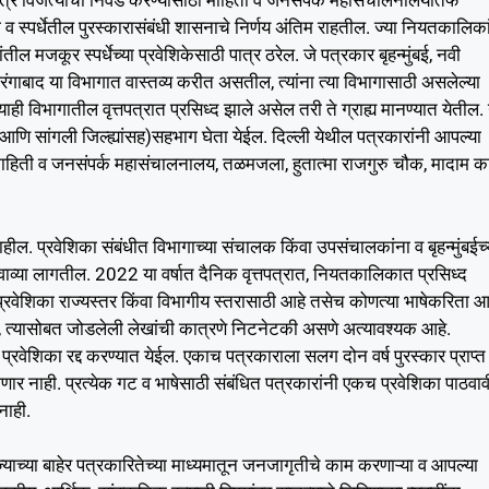
र विजेत्यांची निवड करण्यासाठी माहिती व जनंसपर्क महासंचालनालयातर्फे
ा व स्पर्धेतील पुरस्कारासंबंधी शासनाचे निर्णय अंतिम राहतील. ज्या नियतकालिका
कूर स्पर्धेच्या प्रवेशिकेसाठी पात्र ठरेल. जे पत्रकार बृहन्मुंबई, नवी
ंगाबाद या विभागात वास्तव्य करीत असतील, त्यांना त्या विभागासाठी असलेल्या
याही विभागातील वृत्तपत्रात प्रसिध्द झाले असेल तरी ते ग्राह्य मानण्यात येतील.
र्ग आणि सांगली जिल्ह्यांसह)सहभाग घेता येईल. दिल्ली येथील पत्रकारांनी आपल्या
ात माहिती व जनसंपर्क महासंचालनालय, तळमजला, हुतात्मा राजगुरु चौक, मादाम क
हील. प्रवेशिका संबंधीत विभागाच्या संचालक किंवा उपसंचालकांना व बृहन्मुंबईच्
ाव्या लागतील. 2022 या वर्षात दैनिक वृत्तपत्रात, नियतकालिकात प्रसिध्द
्रवेशिका राज्यस्तर किंवा विभागीय स्तरासाठी आहे तसेच कोणत्या भाषेकरिता आ
िका, त्यासोबत जोडलेली लेखांची कात्रणे निटनेटकी असणे अत्यावश्यक आहे.
रवेशिका रद्द करण्यात येईल. एकाच पत्रकाराला सलग दोन वर्ष पुरस्कार प्राप्त
णार नाही. प्रत्येक गट व भाषेसाठी संबंधित पत्रकारांनी एकच प्रवेशिका पाठवाव
नाही.
ज्याच्या बाहेर पत्रकारितेच्या माध्यमातून जनजागृतीचे काम करणाऱ्या व आपल्या