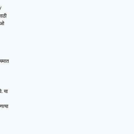
/
साठी
डीओ
्यमात
े. या
णत्या