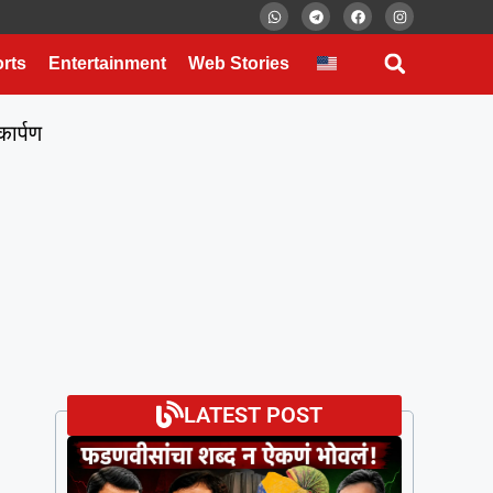
rts
Entertainment
Web Stories
कार्पण
LATEST POST