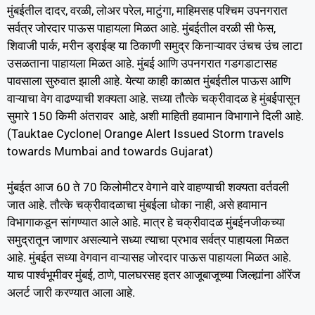
मुंबईतील दादर, वरळी, लोअर परेल, माटुंगा, माहिमसह पश्चिम उपनगरात
सर्वत्र जोरदार पाऊस पाहायला मिळत आहे. मुंबईतील वरळी सी फेस,
शिवाजी पार्क, मरीन ड्राईव्ह या ठिकाणी समुद्र किनाऱ्यावर उंचच उंच लाटा
उसळताना पाहायला मिळत आहे. मुंबई आणि उपनगरात गडगडाटासह
पावसाला सुरुवात झाली आहे. येत्या काही काळात मुंबईतील पाऊस आणि
वाऱ्याचा वेग वाढण्याची शक्यता आहे. सध्या तौत्के चक्रीवादळ हे मुंबईपासून
सुमारे 150 किमी अंतरावर आहे, अशी माहिती हवामान विभागाने दिली आहे.
(Tauktae Cyclone| Orange Alert Issued Storm travels
towards Mumbai and towards Gujarat)
मुंबईत आज 60 ते 70 किलोमीटर वेगाने वारे वाहण्याची शक्यता वर्तवली
जात आहे. तौत्के चक्रीवादळाचा मुंबईला धोका नाही, असे हवामान
विभागाकडून सांगण्यात आले आहे. मात्र हे चक्रीवादळ मुंबईनजीकच्या
समुद्रातून जाणार असल्याने सध्या त्याचा प्रभाव सर्वत्र पाहायला मिळत
आहे. मुंबईत सध्या वेगवान वाऱ्यासह जोरदार पाऊस पाहायला मिळत आहे.
याच पार्श्वभूमीवर मुंबई, ठाणे, पालघरसह इतर आजूबाजूच्या जिल्ह्यांना ऑरेंज
अलर्ट जारी करण्यात आला आहे.