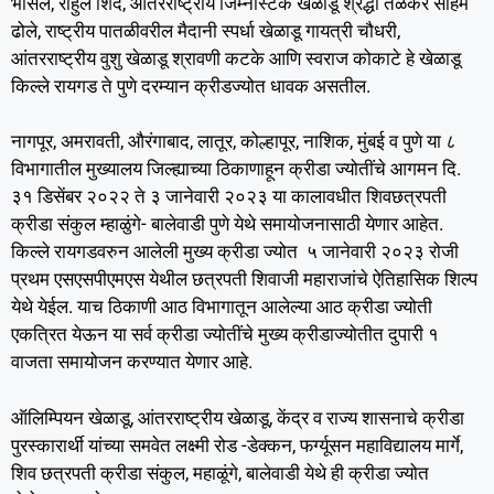
भोसले, राहुल शिंदे, आंतरराष्ट्रीय जिम्नॅस्टिक खेळाडू श्रद्धा तळेकर सोहम
ढोले, राष्ट्रीय पातळीवरील मैदानी स्पर्धा खेळाडू गायत्री चौधरी,
आंतरराष्ट्रीय वुशु खेळाडू श्रावणी कटके आणि स्वराज कोकाटे हे खेळाडू
किल्ले रायगड ते पुणे दरम्यान क्रीडज्योत धावक असतील.
नागपूर, अमरावती, औरंगाबाद, लातूर, कोल्हापूर, नाशिक, मुंबई व पुणे या ८
विभागातील मुख्यालय जिल्ह्याच्या ठिकाणाहून क्रीडा ज्योतींचे आगमन दि.
३१ डिसेंबर २०२२ ते ३ जानेवारी २०२३ या कालावधीत शिवछत्रपती
क्रीडा संकुल म्हाळुंगे- बालेवाडी पुणे येथे समायोजनासाठी येणार आहेत.
किल्ले रायगडवरुन आलेली मुख्य क्रीडा ज्योत ५ जानेवारी २०२३ रोजी
प्रथम एसएसपीएमएस येथील छत्रपती शिवाजी महाराजांचे ऐतिहासिक शिल्प
येथे येईल. याच ठिकाणी आठ विभागातून आलेल्या आठ क्रीडा ज्योती
एकत्रित येऊन या सर्व क्रीडा ज्योतींचे मुख्य क्रीडाज्योतीत दुपारी १
वाजता समायोजन करण्यात येणार आहे.
ऑलिम्पियन खेळाडू, आंतरराष्ट्रीय खेळाडू, केंद्र व राज्य शासनाचे क्रीडा
पुरस्कारार्थी यांच्या समवेत लक्ष्मी रोड -डेक्कन, फर्ग्यूसन महाविद्यालय मार्गे,
शिव छत्रपती क्रीडा संकुल, महाळूंगे, बालेवाडी येथे ही क्रीडा ज्योत