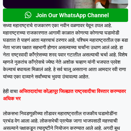
Join Our WhatsApp Channel
सध्या महाराष्ट्राचे राजकारण एका नवीन वळणावर येवून ठपल आहे.
महाराष्ट्राच्या राजकारणात आगामी काळात कोणत्या कोणत्या घडामोडी
घडतात ते पाहणं आता महत्त्वाचं ठरणार आहे. पश्चिम महाराष्ट्रातील एक बडा
नेता भाजप पक्षात सहभागी होणार असल्याच्या चर्चांना उधाण आलं आहे. हा
नेता राष्ट्रवादी काँग्रेसच्या शरद पवार गटातील असल्याची चर्चा आहे. विशेष
म्हणजे नुकतंच काँग्रेसचे ज्येष्ठ नेते अशोक चव्हाण यांनी भजपात प्रवेश
केल्याचं बघायला मिळालं आहे. हे सर्व चालू असताना आता आमदार रवी राणा
यांच्या एका दाव्याने सर्वांच्याच भुवया उंचावल्या आहेत.
हेही वाचा
अजितदादांचा कोल्हापूर जिल्ह्यात राष्ट्रवादीचा विस्तार करण्यावर
अधिक भर
लोकसभा निवडणुकीच्या तोंडावर महाराष्ट्रातील राजकीय घडामोडींना
प्रचंड वेग आला आहे. लोकसभेची प्रत्येक जागा भाजपसाठी महत्त्वाची
असल्याने पक्षाकडून त्यादृष्टीने नियोजन करण्यात आले आहे. अगदी बुथ