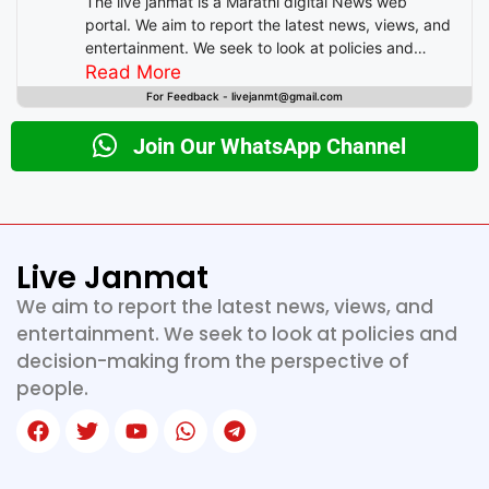
The live janmat is a Marathi digital News web
portal. We aim to report the latest news, views, and
entertainment. We seek to look at policies and
decision-making from the perspective of people.
Read More
For Feedback - livejanmt@gmail.com
Join Our WhatsApp Channel
Live Janmat
We aim to report the latest news, views, and
entertainment. We seek to look at policies and
decision-making from the perspective of
people.