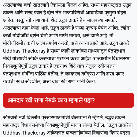
असल्याच्या चर्चा सातत्याने ऐकायला मिळत आहेत. सध्या महाराष्ट्रात उद्धव
ठाकरे आणि शरद पवार हे दोन नेते भाजपविरोधी आघाडीचा प्रमुख चेहरा
आहेत. परंतु, रवी राणा यांनी थेट उद्धव ठाकरे हेच भाजपच्या संपर्कात
असल्याचा दावा केला आहे. उद्धव ठाकरे हे सध्या प्रचंड बैचेन आहेत. त्यांना
कधी मोदीजींचं दर्शन घेतो आणि माफी मागतो, असे झाले आहे. मी
मोदीजींसमोर कधी आत्मसमर्पण करतो, असे त्यांना झाले आहे. उद्धव ठाकरे
Uddhav Thackeray हे सध्या काही लोकांच्या माध्यमातून पंतप्रधान
मोदी यांच्याशी संपर्क करण्याचा प्रयत्न करत आहेत. राज्यातील विधानसभा
निवडणुकीपूर्वी उद्धव ठाकरे हे एकनाथ शिंदे यांचं नेतृत्त्व स्वीकारुन
पंतप्रधान मोदींना पाठिंबा देतील. ते लवकरच काँग्रेस आणि शरद पवार
गटाची साथ सोडतील, असा दावा रवी राणा यांनी केला.
आमदार रवी राणा नेमकं काय म्हणाले पहा?
सोमवारी नवी दिल्लीत प्रसारमाध्यमांशी बोलताना ते म्हंटले, उद्धव ठाकरे
महाराष्ट्र विधानसभेच्या निवडणुकीपूर्वी भाजप सोबत येतील. “उद्धव ठाकरेंना
Uddhav Thackeray अहंकारात बाळासाहेबांच्या विचारांचा विसर पडला