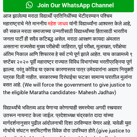
Join Our WhatsApp Channel
आज झालेल्या मराठा विद्यार्थी प्रतिनिधींच्या भेटीदरम्यान पश्चिम
महाराष्ट्राचे नेते माननीय
महेश जाधव
यांनी विद्यार्थ्यांना आश्वस्त केले आहे,
की सकल मराठा समाजाच्या उन्नतीसाठी विद्यार्थ्यांच्या हितासाठी भारतीय
जनता पार्टी ही सदैव कटिबद्ध असेल. मराठा आरक्षण कायदा अंमलात
असताना राज्यसेवा मुख्य परीक्षेची जाहिरात, पूर्व परीक्षा, मुलाखत, परीक्षेचा
अंतिम निकाल आणि शिफारस हे सर्व टप्पे पूर्ण झाले आहेत. याच काळामध्ये ९
सप्टेंबर २०२० पूर्वी महाराष्ट्र राज्यात विविध विभागांच्या भरतीप्रक्रिया पूर्ण
झाल्या. परंतु कोविड या एकाच कारणास्तव पात्र उमेदवारांना अद्याप नियुक्ती
पत्रक दिली नाहीत. सरकारच्या दिरंघाईचा फटका सामान्य घरातील मुलांना
बसत आहे. (We will force the government to give justice to
the eligible Maratha candidates- Mahesh Jadhav)
विद्यार्थ्यांचे भवितव्य आड येणाऱ्या कोणत्याही समस्येचा अगदी रस्त्यावर
उतरून नायनाट केला जाईल. प्रदेशाध्यक्ष चंद्रकांत दादा यांच्या
मार्गदर्शनानुसार पुढील आंदोलनाची दिशा ठरविण्यात येणार आहे. यावेळी युवा
मोर्चाचे संघटन सरचिटणीस विवेक वोरा उपस्थित होते.(give justice to