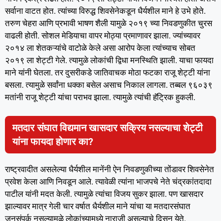
सर्वाना वाटत होत. त्यांच्या विरुद्ध शिवसेनेकडून धैर्यशील माने हे उभे होते.
तरुण चेहरा आणि प्रभावी भाषण शैली यामुळे २०१९ च्या निवडणुकीत चुरस
वाढली होती. सोशल मेडियाचा वापर मोठ्या प्रमाणावर झाला. ज्यांच्यावर
२०१४ ला शेतकऱ्यांचे वाटोळे केले असा आरोप केला त्यांच्याच सोबत
२०१९ ला शेट्टी गेले. त्यामुळे लोकांची द्विधा मनस्थिति झाली. याचा फायदा
माने यांनी घेतला. तर दुसरीकडे जातिवाचक मोठा फटका राजू शेट्टी यांना
बसला. त्यामुळे सर्वांना धक्का बसेल असाच निकाल लागला. तब्बल ९६०३९
मतांनी राजू शेट्टी यांचा पराभव झाला. त्यामुळे त्यांची हॅट्रिक हुकली.
मतदार संघात विद्यमान खासदार सक्रिय नसल्याचा शेट्टी
यांना फायदा होणार का?
राष्ट्रवादीत असलेल्या धैर्यशील मानेंनी ऐन निवडणुकीच्या तोंडावर शिवसेनेत
प्रवेश केला आणि निवडून आले. त्यावेळी त्यांना भाजपचे नेते चंद्रकांतदादा
पाटील यांनी मदत केली. त्यामुळे त्यांचा विजय सुकर झाला. पण खासदार
झाल्यावर मात्र गेली चार वर्षात धैर्यशील माने यांचा या मतदारसंघात
जनसंपर्क नसल्यामुळे लोकांच्यामध्ये नाराजी असल्याचे दिसून येते.