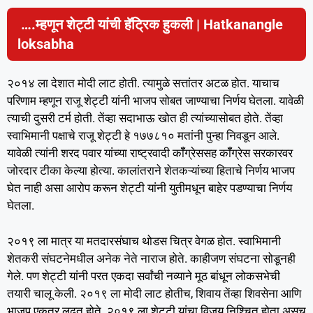
….म्हणून शेट्टी यांची हॅट्रिक हुकली
| Hatkanangle
loksabha
२०१४ ला देशात मोदी लाट होती. त्यामुळे सत्तांतर अटळ होत. याचाच
परिणाम म्हणून राजू शेट्टी यांनी भाजप सोबत जाण्याचा निर्णय घेतला. यावेळी
त्याची दुसरी टर्म होती. तेंव्हा सदाभाऊ खोत ही त्यांच्यासोबत होते. तेंव्हा
स्वाभिमानी पक्षाचे राजू शेट्टी हे १७७८१० मतांनी पुन्हा निवडून आले.
यावेळी त्यांनी शरद पवार यांच्या राष्ट्रवादी कॉँग्रेससह कॉँग्रेस सरकारवर
जोरदार टीका केल्या होत्या. कालांतराने शेतकऱ्यांच्या हिताचे निर्णय भाजप
घेत नाही असा आरोप करून शेट्टी यांनी युतीमधून बाहेर पडण्याचा निर्णय
घेतला.
२०१९ ला मात्र या मतदारसंघाच थोडस चित्र वेगळ होत. स्वाभिमानी
शेतकरी संघटनेमधील अनेक नेते नाराज होते. काहीजण संघटना सोडूनही
गेले. पण शेट्टी यांनी परत एकदा सर्वांची नव्याने मूठ बांधून लोकसभेची
तयारी चालू केली. २०१९ ला मोदी लाट होतीच, शिवाय तेंव्हा शिवसेना आणि
भाजप एकत्र लढत होते. २०१९ ला शेट्टी यांचा विजय निश्चित होता असच