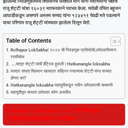
झालेल्या निवडणुकीमध्ये शिवसेनेचे धैर्यशील माने यांनी स्वाभिमानी पक्षाचे
राजू शेट्टी यांचा ९६०३९ मतफरकाने पराभव केला. यावेळी वंचित बहुजन
आघाडीकडून असणारे अस्लम सय्यद यांना १२३४१९ येवढी मते पडल्याने
याचा परिणाम राजू शेट्टी यांच्यावर झालेला दिसून येतो.
Table of Contents
Kolhapur LokSabha| २०२४ ची निवडणूक प्रतिष्ठेची;उमेदवारीवरून
रस्सीखेच
….म्हणून शेट्टी यांची हॅट्रिक हुकली | Hatkanangle loksabha
मतदार संघात विद्यमान खासदार सक्रिय नसल्याचा शेट्टी यांना फायदा
होणार का?
Hatkanangle loksabha महायुतीकडून नवीन उमेदवाराची चाचपणी
महायुतीतून संभाव्य उमेदवार कोण असतील
Kolhapur LokSabha| २०२४ ची निवडणूक
प्रतिष्ठेची;उमेदवारीवरून रस्सीखेच