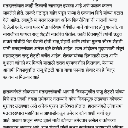
मतदारसंघात काही ठिकाणी खासदार हरवला आहे असे फलक करून
लावलेले होते. ठाकरे गटातून बाहेर पडून सध्या ते एकनाथ शिंदे यांच्या गटात
गेले आहेत. त्यामुळे या मतदारसंघात अनेक शिवसैनिकांनी नाराजी व्यक्त
केलेली आहे. याचा फार मोठा परिणाम धैर्यशील माने यांच्यावर होवू शकतो. या
नाराजीचा फायदा राजू शेट्टी नक्कीच घेतील. काही दिवसपूर्वी त्यांनी उद्धव
ठाकरे यांचीही भेत घेतली होती.राजू शेट्टी आणि त्यांचा मुलगा सौरभ शेट्टी
यांनी मतदारसंघात अनेक दौरे केलेले आहेत. ऊस आंदोलन मुद्दयासाठी संपूर्ण
महराष्ट्रात राजू शेट्टी चर्चेत आहेत. शेतकऱ्यांच्या हितासाठी ऊस आणि
दुधाला चांगले दर मिळावे यासाठी सतत प्रयत्नशील दिसतात. येणाऱ्या
आगामी निवडणुकीत राजू शेट्टी यांना याचा फायदा होणार का हे चित्र
पहावयास मिळणार आहे.
हातकणंगले लोकसभा मतदारसंघाची आगामी निवडणुकीत राजू शेट्टी यांच्या
विरोधात एकही तगडा उमेदवार नसल्याने कोण निवडणूक लढवणार कोणत्या
मुद्यावर लढवणार असे अनेक प्रश्न उपस्थित होतात. हातकणंगले लोकसभा
मतदारसंघात महाविकास आघाडीकडून उमेदार कोण अशी चर्चा सुरु
आहे. अद्याप अजून स्पष्ट झाले नाही कोणता उमेदवार असेल व कोणत्या
पक्षाकडून लढणार आहे. राजू शेट्टी यांनी सध्या स्वतंत्रच लढण्याची भूमिका