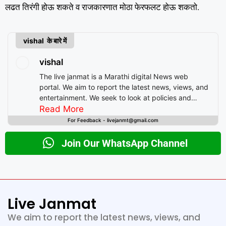
लढत तिरंगी होऊ शकते व राजकारणात मोठा फेरफलट होऊ शकतो.
vishal के बारे में
vishal
The live janmat is a Marathi digital News web
portal. We aim to report the latest news, views, and
entertainment. We seek to look at policies and
decision-making from the perspective of people.
Read More
For Feedback - livejanmt@gmail.com
Join Our WhatsApp Channel
Live Janmat
We aim to report the latest news, views, and