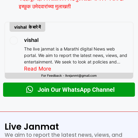
इच्छुक उमेदवारांच्या मुलाखती
vishal के बारे में
vishal
The live janmat is a Marathi digital News web
portal. We aim to report the latest news, views, and
entertainment. We seek to look at policies and
decision-making from the perspective of people.
Read More
For Feedback - livejanmt@gmail.com
Join Our WhatsApp Channel
Live Janmat
We aim to report the latest news, views, and