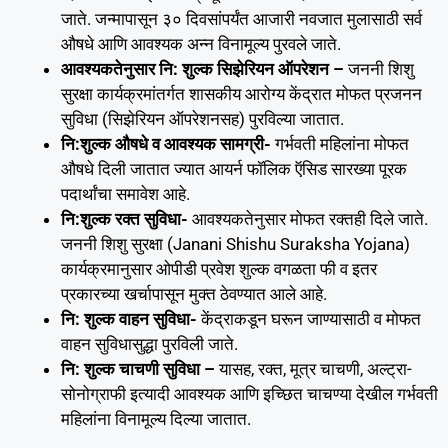
जाते. जन्मापासून ३० दिवसांपर्यंत आजारी नवजात मुलासाठी सर्व
औषधे आणि आवश्यक अन्न विनामूल्य पुरवले जाते.
आवश्यकतेनुसार नि: शुल्क सिझेरियन ऑपरेशन –
जननी शिशु
सुरक्षा कार्यक्रमांतर्गत शासकीय आरोग्य केंद्रात मोफत प्रजनन
सुविधा (सिझेरियन ऑपरेशनसह) पुरविल्या जातात.
नि:शुल्क औषधे व आवश्यक सामग्री-
गर्भवती महिलांना मोफत
औषधे दिली जातात ज्यात आयर्न फॉलिक ऍसिड सारख्या पूरक
पदार्थांचा समावेश आहे.
नि:शुल्क रक्त सुविधा-
आवश्यकतेनुसार मोफत रक्तही दिले जाते.
जननी शिशु सुरक्षा (Janani Shishu Suraksha Yojana)
कार्यक्रमानुसार ओपीडी प्रवेश शुल्क वगळता फी व इतर
प्रकारच्या खर्चापासून मुक्त ठेवण्यात आले आहे.
नि: शुल्क वाहन सुविधा-
केंद्राकडून घरून जाण्यासाठी व मोफत
वाहन सुविधासुद्धा पुरविली जाते.
नि: शुल्क चाचणी सुविधा –
यासह, रक्त, मूत्र चाचणी, अल्ट्रा-
सोनोग्राफी इत्यादी आवश्यक आणि इच्छित चाचण्या देखील गर्भवती
महिलांना विनामूल्य दिल्या जातात.