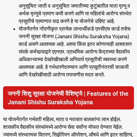
अनुसूचित जाती व अनुसुचित जमातीच्‍या कुटुंबातील माता मृत्‍यु व
अर्भक मृत्‍युचे प्रमाण कमी करणे आणि या महिलांचे आरोग्‍य संस्‍थेत
प्रसुतीचे प्रमाणात वाढ करणे हे या योजनेचे उद्दिष्ट आहे.
योजनेंतर्गत नोंदणीकृत प्रत्येक लाभार्थीकडे एमसीएच कार्ड तसेच
जननी सुरक्षा योजना (Janani Shishu Suraksha Yojana)
कार्ड असणे आवश्यक आहे. अश्या किंवा इतर कोणत्याही आश्वासन
संपर्क कर्मचार्‍याद्वारे एएनएम. प्राथमिक आरोग्य केंद्राच्या वैद्यकीय
अधिकाऱ्याच्या देखरेखीखाली अनिवार्य प्रसूतीची व्यवस्था करणे
आवश्यक आहे. हे गर्भधारणेदरम्यान आणि प्रसूतीनंतरची काळजी
आणि देखरेखीसाठी आरोग्य तपासणीस मदत करते.
जननी शिशु सुरक्षा योजनेची वैशिष्ट्ये | Features of the
Janani Shishu Suraksha Yojana
या योजनेंतर्गत गर्भवती महिला, माता व नवजात बालकांना लाभ होईल.
शासकीय वैद्यकीय संस्थांमध्ये आरोग्य सेवा सर्वांना मोफत देण्यात येईल.
ज्यामध्ये संस्थात्मक वितरण, सिझेरियन ऑपरेशन, औषधे आणि इतर साहित्य,