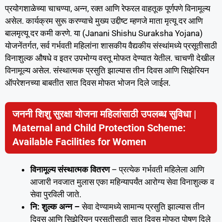
प्रयोगशाळेच्या चाचण्या, अन्न, रक्त आणि रेफरल वाहतूक पूर्णपणे विनामूल्य
असेल. कार्यक्रम सुरू करण्याचे मुख्य उद्दीष्ट म्हणजे माता मृत्यू दर आणि
बालमृत्यू दर कमी करणे. या (Janani Shishu Suraksha Yojana)
योजनेंतर्गत, सर्व गर्भवती महिलांना शासकीय वैद्यकीय संस्थांमध्ये प्रसूतीसाठी
विनाशुल्क औषधे व इतर उपभोग्य वस्तू मोफत देण्यात येतील. चाचणी देखील
विनामूल्य असेल. संस्थात्मक प्रसुति झाल्यास तीन दिवस आणि सिझेरियन
ऑपरेशनच्या बाबतीत सात दिवस मोफत भोजन दिले जाईल.
जननी शिशु सुरक्षा योजना महिलांसाठी उपलब्ध सुविधा |
Maternal and Child Protection Scheme:
Available Facilities for Women
विनामूल्य संस्थात्मक वितरण
– प्रत्येक गर्भवती महिलेला आणि
आजारी नवजात मुलास एका महिन्यापर्यंत आरोग्य सेवा विनाशुल्क व
सेवा पुरविली जाते.
नि: शुल्क अन्न –
सेवा देण्यामध्ये सामान्य प्रसुति झाल्यास तीन
दिवस आणि सिझेरियन प्रसूतीसाठी सात दिवस मोफत पोषण दिले