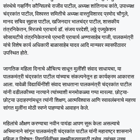
संस्थेचे गव्हर्निंग कौन्सिलचे राजीव पाटील, अध्यक्ष शांतिनाथ कांते, उपाध्यक्ष
चंद्रकांत पाटील, विश्वस्त समितीचे अध्यक्ष वास्तुविशारद प्रमोद चौगुले,
मानद सचिव सुहास पाटील, खजिनदार भालचंद्र पाटील, शासकीय
तंत्रनिकेतन, मिरजचे प्राचार्य डॉ. संजय परदेशी, लठ्ठे एज्युकेशन
सोसायटीचे तंत्रनिकेतनचे प्रभारी प्राचार्य अण्णासाहेब गाजी, पालकमंत्री
यांचे विशेष कार्य अधिकारी बाळासाहेब यादव आदि मान्यवर व्यासपीठावर
उपस्थित होते.
जागतिक महिला दिनाचे औचित्य साधून मुलींशी संवाद साधायचा, या
पालकमंत्री चंद्रकांत पाटील यांच्याच संकल्पनेतून हा कार्यक्रम आकारास
आला. यावेळी विद्यार्थिनींशी संवाद साधताना पालकमंत्री चंद्रकांत पाटील
यांनी वडीलकीच्या नात्याने त्यांच्याशी मनमोकळ्या गप्पा मारल्या. छोट्या-
छोट्या उदाहरणांमधून त्यांनी शिक्षण, आत्मविश्वास आणि स्वावलंबनाचे महत्त्व
सांगत मुलींना मोठी स्वप्ने पाहण्याचे आवाहन केले.
महिलांचे औक्षण करण्याचा नवीन पायंडा आपण सुरू केला असल्याचे
अभिमानाने सांगून पालकमंत्री चंद्रकांत पाटील यांनी महाराष्ट्र शासनाने
महिला व विशेषतः विद्यार्थिनींच्या सक्षमीकरणासाठी तसेच, त्यांच्या उच्च