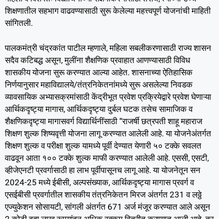
शिक्षणातील सहभाग वाढवण्यासाठी सुरू केलेल्या महत्त्वपूर्ण योजनांची माहिती
सांगितली.
पालकमंत्री चंद्रकांत पाटील म्हणाले, महिला सबलीकरणासाठी राज्य शासन
सदैव कटिबद्ध असून, मुलींना शैक्षणिक प्रवाहात आणण्यासाठी विविध
शासकीय योजना सुरू करण्यात आल्या आहेत. शासनाच्या ऐतिहासिक
निर्णयानुसार महाविद्यालये/तंत्रनिकेतनांमध्ये सुरू असलेल्या निवडक
व्यावसायिक अभ्यासक्रमांसाठी केंद्रीभूत प्रवेश प्रक्रियेद्वारे प्रवेश घेणाऱ्या
आर्थिकदृष्ट्या मागास, आर्थिकदृष्ट्या दुर्बल घटक तसेच सामाजिक व
शैक्षणिकदृष्ट्या मागासवर्ग विद्यार्थिनींसाठी “राजर्षी छत्रपती शाहू महाराज
शिक्षण शुल्क शिष्यवृत्ती योजना लागू करण्यात आलेली आहे. या योजनेअंतर्गत
शिक्षण शुल्क व परीक्षा शुल्क यामध्ये पूर्वी देण्यात येणारी ५० टक्के सवलत
वाढवून आता १०० टक्के शुल्क माफी करण्यात आलेली आहे. एससी, एसटी,
व्हीजेएनटी प्रवर्गासाठी हा लाभ पूर्वीपासूनच लागू आहे. या योजनेतून सन
2024-25 मध्ये ईबीसी, अल्पसंख्याक, आर्थिकदृष्ट्या मागास प्रवर्ग व
एसईबीसी प्रवर्गातील शासकीय तंत्रनिकेतन मिरज अंतर्गत 231 व लठ्ठे
एज्युकेशन सोसायटी, सांगली अंतर्गत 671 अर्ज मंजूर करण्यात आले असून
2 कोटी दहा लाख रूपयांहून अधिक रक्कम वितरीत करण्यात आली आहे. तर