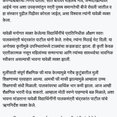
करण्याबाबतचा निर्णय घेतला. सात बारावर महिलेचे नाव, जन्मदाखल्यावर
आईचे नाव अशा उपक्रमांतून स्त्री पुरूष समानतेची बीजे रोवली जातील व
हा संस्कार पुढील पिढीवर कोरला जाईल, असा विश्वास त्यांनी यावेळी व्यक्त
केला.
यावेळी मनोगत व्यक्त केलेल्या विद्यार्थिंनींचे प्रातिनिधीक औक्षण स्वतः
पालकमंत्री चंद्रकांत पाटील यांनी केले. तसेच, त्यांना मिठाई भेट दिली. या
अनोख्या कृतीमुळे उपस्थितांमध्ये टाळ्यांचा कडकडाट झाला. ही कृती केवळ
प्रतीकात्मक नसून महिलांच्या सन्मानाचा आणि त्यांच्या सामर्थ्याचा भावनिक
स्वीकार असल्याची भावना यावेळी व्यक्त झाली.
मुलींसाठी संपूर्ण शैक्षणिक फी माफ केल्यामुळे गरीब कुटुंबातील मुली
शिक्षणाच्या प्रवाहात आल्या. आमची फी माफी झाल्यामुळे आम्हाला उच्च
शिक्षणाची संधी मिळाली. पालकांवरचा आर्थिक भार कमी झाला. आज आम्ही
शैक्षणिक भरारी घेऊ शकतो. आम्हाला मोठी स्वप्ने पाहण्याचे बळ मिळाले, अशा
भावना मांडताना यावेळी विद्यार्थिनींनी पालकमंत्री चंद्रकांत पाटील यांचे
ऋणनिर्देश व्यक्त केले.