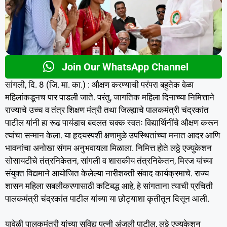
Join Our WhatsApp Channel
सांगली, दि. 8 (जि. मा. का.) : औक्षण करण्याची परंपरा बहुतेक वेळा
महिलांकडूनच पार पाडली जाते. परंतु, जागतिक महिला दिनाच्या निमित्ताने
राज्याचे उच्च व तंत्र शिक्षण मंत्री तथा जिल्ह्याचे पालकमंत्री चंद्रकांत
पाटील यांनी हा रूढ पायंडाच बदलत चक्क स्वतः विद्यार्थिनींचे औक्षण करून
त्यांचा सन्मान केला. या हृदयस्पर्शी क्षणामुळे उपस्थितांच्या मनात आदर आणि
भावनांचा अनोखा संगम अनुभवायला मिळाला. निमित्त होते लठ्ठे एज्युकेशन
सोसायटीचे तंत्रनिकेतन, सांगली व शासकीय तंत्रनिकेतन, मिरज यांच्या
संयुक्त विद्यमाने आयोजित केलेल्या नारीशक्ती संवाद कार्यक्रमाचे. राज्य
शासन महिला सबलीकरणासाठी कटिबद्ध आहे, हे सांगताना त्याची प्रचिती
पालकमंत्री चंद्रकांत पाटील यांच्या या छोट्याशा कृतीतून दिसून आली.
यावेळी पालकमंत्री यांच्या सुविद्य पत्नी अंजली पाटील, लठ्ठे एज्युकेशन