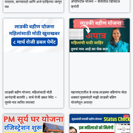
ॲग्रीस्टॅक योजना – शेतीतील डिजिटल
पात्रता, कागदपत्रे आणि अर्ज प्रक्रिया जाणून
क्रांती
घ्या
लाडकी बहीण योजना: महिलांसाठी मोठी
महाराष्ट्रातील 9 लाख लाडक्या बहिणांना मोठा
आनंदाची बातमी! ८ मार्च रोजी डबल पेमेंट –
धक्का! मुख्यमंत्री माझी लाडकी बहिण
तुमचे नाव त्वरित तपासा!
योजनेतून अपात्र