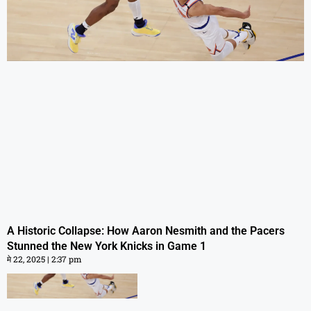
A Historic Collapse: How Aaron Nesmith
A Historic Collapse: How Aaron Nesmith and the Pacers
and the Pacers Stunned the New York
Stunned the New York Knicks in Game 1
Knicks in Game 1
मे 22, 2025
2:37 pm
मे 22, 2025
2:37 pm