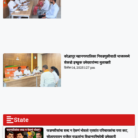
कोल्हापूर महानगरपालिका निवडणुकीसाठी भाजपमध्ये
शेकडो इच्छुक उमेदवारांच्या मुलाखती
डिसेंबर 14, 2025
1:27 pm
State
फडणवीसांचा शब्द न ऐकणं भोवलं! प्रशांत परिचारकांचा पत्ता कट,
सोलापुरातून राजेंद्र राऊतांना विधानपरिषदेची उमेदवारी