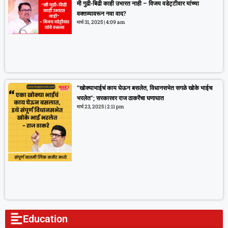
मी गुढी-बिढी काही उभारत नाही – विजय वडेट्टीवार यांच्या
वक्तव्यावरून नवा वाद?
मार्च 31, 2025
4:09 am
“खोक्याभाईचं काय घेऊन बसलेत, विधानसभेत सगळे खोके भाईच
भरलेत”; सरकारवर राज ठाकरेंचा घणाघात
मार्च 23, 2025
2:11 pm
Education