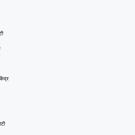
टी
क
ेंद्र
ोटी