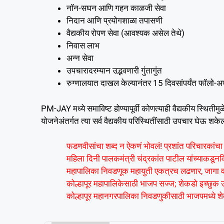
नॉन-सघन आणि गहन काळजी सेवा
निदान आणि प्रयोगशाळा तपासणी
वैद्यकीय रोपण सेवा (आवश्यक असेल तेथे)
निवास लाभ
अन्न सेवा
उपचारादरम्यान उद्भवणारी गुंतागुंत
रुग्णालयात दाखल केल्यानंतर 15 दिवसांपर्यंत फॉलो
PM-JAY मध्ये समाविष्ट होण्यापूर्वी कोणत्याही वैद्यकीय स्थितीम
योजनेअंतर्गत त्या सर्व वैद्यकीय परिस्थितींसाठी उपचार घेऊ शके
फडणवीसांचा शब्द न ऐकणं भोवलं! प्रशांत परिचारकांचा प
महिला दिनी पालकमंत्री चंद्रकांत पाटील यांच्याकडूनवि
महापालिका निवडणूक महायुती एकत्रच लढणार, जागा व
कोल्हापूर महापालिकेसाठी भाजप सज्ज; शेकडो इच्छुक उम
कोल्हापूर महानगरपालिका निवडणुकीसाठी भाजपमध्ये शेक