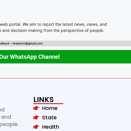
 web portal. We aim to report the latest news, views, and
es and decision-making from the perspective of people.
edback - livejanmt@gmail.com
 Our WhatsApp Channel
LINKS
Home
nd
s and
State
people.
Health