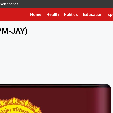
Web Stories
Home
Health
Politics
Education
sp
 (PM-JAY)