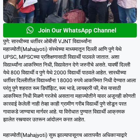
Join Our WhatsApp Channel
पुणे: सारथीच्या धर्तीवर ओबीसी VJNT विद्यार्थ्यांना
महाज्योती(Mahajyoti) संस्थेच्या माध्यमातून दिल्ली आणि पुणे येथे
UPSC, MPSCच्या प्रशिक्षणासाठी विद्यार्थी पाठवले जातात. अशा
विद्यार्थ्यांना आकस्मित निधी, विद्यावेतन देणे जरुरीचे असते. यावर्षी दिल्ली
येथे 800 विद्यार्थी व पुणे येथे 2000 विद्यार्थी पाठवले आहेत. सारथीच्या
धर्तीवर दिल्लीतील विद्यार्थ्यांना 18000 रुपये आकस्मित निधी देण्यात आला
परंतु पुणे शहरात रूम डिपॉझिट, रूम भाडे, लायब्ररी फी, मेस यासाठी
आकस्मित निधी मिळणे गरजेचे असताना महाज्योतीने यावर अजूनही कोणती
कारवाई केलेली नाही तेव्हा काही ग्रामीण गरीब विद्यार्थी पुणे सोडून परत
गावाकडे जाण्याचा मार्गवर आहे. या विरोधात पुण्यात विद्यार्थी आक्रमक
झालेत रस्त्यावर उतरून आंदोलन करत आहेत.
महाज्योती(Mahajyoti) सुरू झाल्यापासूनच आतापर्यंत अधिकाऱ्याद्वारे