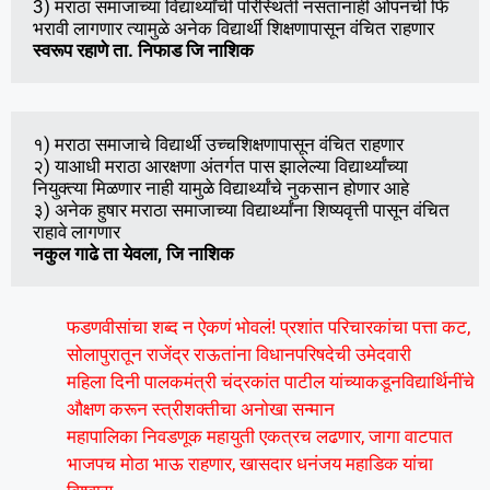
3) मराठा समाजाच्या विद्यार्थ्यांची परिस्थिती नसतानाही ओपनची फि 
स्वरूप रहाणे ता. निफाड जि नाशिक
१) मराठा समाजाचे विद्यार्थी उच्चशिक्षणापासून वंचित राहणार

२) याआधी मराठा आरक्षणा अंतर्गत पास झालेल्या विद्यार्थ्यांच्या 
नियुक्त्या मिळणार नाही यामुळे विद्यार्थ्यांचे नुकसान होणार आहे

३) अनेक हुषार मराठा समाजाच्या विद्यार्थ्यांना शिष्यवृत्ती पासून वंचित 
नकुल गाढे ता येवला, जि नाशिक
फडणवीसांचा शब्द न ऐकणं भोवलं! प्रशांत परिचारकांचा पत्ता कट,
सोलापुरातून राजेंद्र राऊतांना विधानपरिषदेची उमेदवारी
महिला दिनी पालकमंत्री चंद्रकांत पाटील यांच्याकडूनविद्यार्थिनींचे
औक्षण करून स्त्रीशक्तीचा अनोखा सन्मान
महापालिका निवडणूक महायुती एकत्रच लढणार, जागा वाटपात
भाजपच मोठा भाऊ राहणार, खासदार धनंजय महाडिक यांचा