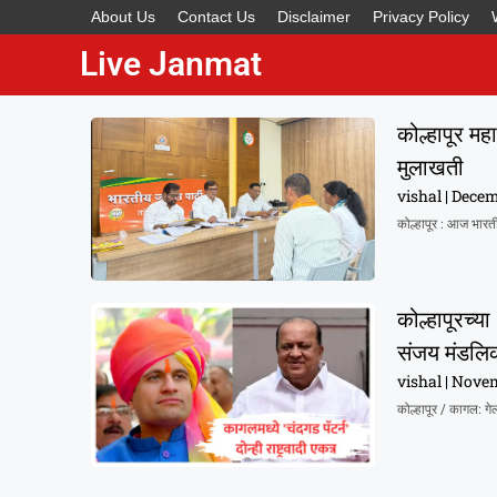
About Us
Contact Us
Disclaimer
Privacy Policy
Live Janmat
कोल्हापूर म
मुलाखती
vishal
Decem
कोल्हापूर : आज भारती
कोल्हापूरच्य
संजय मंडलि
vishal
Novem
कोल्हापूर / कागल: गे