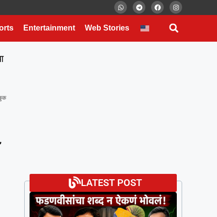
orts
Entertainment
Web Stories
या
छुक
,
LATEST POST